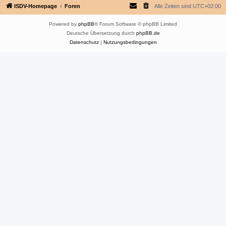
ISDV-Homepage
Foren
Alle Zeiten sind
UTC+02:00
Powered by
phpBB
® Forum Software © phpBB Limited
Deutsche Übersetzung durch
phpBB.de
Datenschutz
|
Nutzungsbedingungen