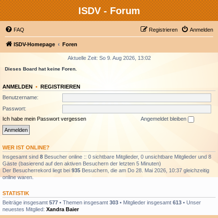
ISDV - Forum
FAQ
Registrieren
Anmelden
ISDV-Homepage
Foren
Aktuelle Zeit: So 9. Aug 2026, 13:02
Dieses Board hat keine Foren.
ANMELDEN
•
REGISTRIEREN
Benutzername:
Passwort:
Ich habe mein Passwort vergessen
Angemeldet bleiben
WER IST ONLINE?
Insgesamt sind
8
Besucher online :: 0 sichtbare Mitglieder, 0 unsichtbare Mitglieder und 8
Gäste (basierend auf den aktiven Besuchern der letzten 5 Minuten)
Der Besucherrekord liegt bei
935
Besuchern, die am Do 28. Mai 2026, 10:37 gleichzeitig
online waren.
STATISTIK
Beiträge insgesamt
577
• Themen insgesamt
303
• Mitglieder insgesamt
613
• Unser
neuestes Mitglied:
Xandra Baier