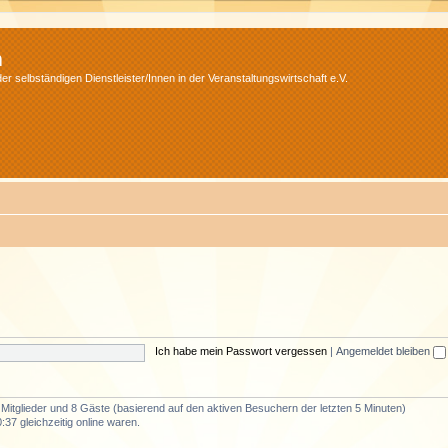
m
r selbständigen Dienstleister/Innen in der Veranstaltungswirtschaft e.V.
Ich habe mein Passwort vergessen
|
Angemeldet bleiben
e Mitglieder und 8 Gäste (basierend auf den aktiven Besuchern der letzten 5 Minuten)
37 gleichzeitig online waren.