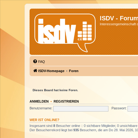
ISDV - Foru
Interessengemeinschaft de
FAQ
ISDV-Homepage
Foren
Dieses Board hat keine Foren.
ANMELDEN
•
REGISTRIEREN
Benutzername:
Passwort:
WER IST ONLINE?
Insgesamt sind
8
Besucher online :: 0 sichtbare Mitglieder, 0 unsichtbar
Der Besucherrekord liegt bei
935
Besuchern, die am Do 28. Mai 2026, 10: