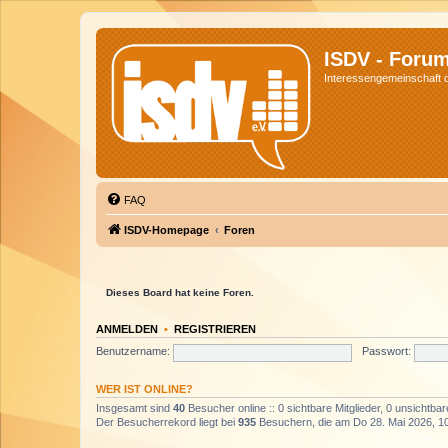
ISDV - Foru
Interessengemeinschaft de
FAQ
ISDV-Homepage
Foren
Dieses Board hat keine Foren.
ANMELDEN
•
REGISTRIEREN
Benutzername:
Passwort:
WER IST ONLINE?
Insgesamt sind
40
Besucher online :: 0 sichtbare Mitglieder, 0 unsichtba
Der Besucherrekord liegt bei
935
Besuchern, die am Do 28. Mai 2026, 10: