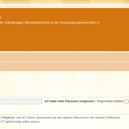
m
r selbständigen Dienstleister/Innen in der Veranstaltungswirtschaft e.V.
Ich habe mein Passwort vergessen
|
Angemeldet bleiben
re Mitglieder und 40 Gäste (basierend auf den aktiven Besuchern der letzten 5 Minuten)
37 gleichzeitig online waren.