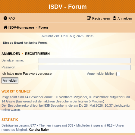
ISDV - Forum
FAQ
Registrieren
Anmelden
ISDV-Homepage
Foren
Aktuelle Zeit: Do 6. Aug 2026, 19:06
Dieses Board hat keine Foren.
ANMELDEN
•
REGISTRIEREN
Benutzername:
Passwort:
Ich habe mein Passwort vergessen
Angemeldet bleiben
WER IST ONLINE?
Insgesamt sind
14
Besucher online :: 0 sichtbare Mitglieder, 0 unsichtbare Mitglieder und
14 Gäste (basierend auf den aktiven Besuchern der letzten 5 Minuten)
Der Besucherrekord liegt bei
935
Besuchern, die am Do 28. Mai 2026, 10:37 gleichzeitig
online waren.
STATISTIK
Beiträge insgesamt
577
• Themen insgesamt
303
• Mitglieder insgesamt
613
• Unser
neuestes Mitglied:
Xandra Baier