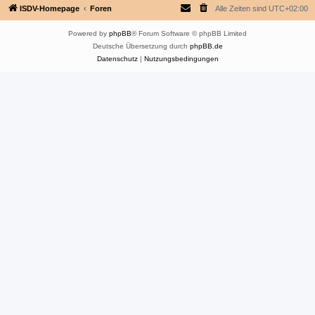
ISDV-Homepage
Foren
Alle Zeiten sind
UTC+02:00
Powered by
phpBB
® Forum Software © phpBB Limited
Deutsche Übersetzung durch
phpBB.de
Datenschutz
|
Nutzungsbedingungen