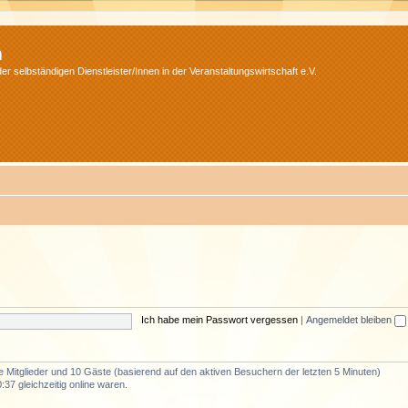
m
r selbständigen Dienstleister/Innen in der Veranstaltungswirtschaft e.V.
Ich habe mein Passwort vergessen
|
Angemeldet bleiben
re Mitglieder und 10 Gäste (basierend auf den aktiven Besuchern der letzten 5 Minuten)
37 gleichzeitig online waren.