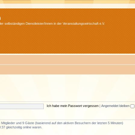
m
r selbständigen Dienstleister/Innen in der Veranstaltungswirtschaft e.V.
Ich habe mein Passwort vergessen
|
Angemeldet bleiben
e Mitglieder und 9 Gäste (basierend auf den aktiven Besuchern der letzten 5 Minuten)
37 gleichzeitig online waren.