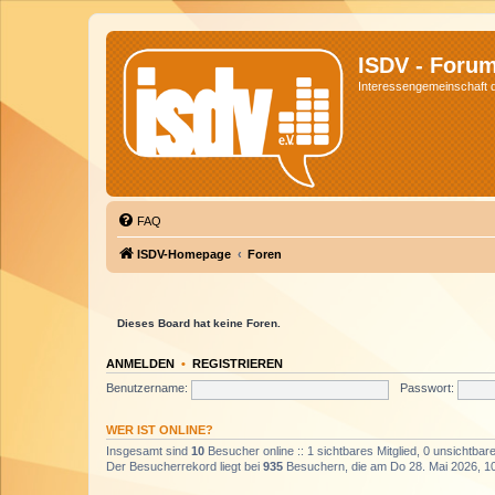
ISDV - Foru
Interessengemeinschaft de
FAQ
ISDV-Homepage
Foren
Dieses Board hat keine Foren.
ANMELDEN
•
REGISTRIEREN
Benutzername:
Passwort:
WER IST ONLINE?
Insgesamt sind
10
Besucher online :: 1 sichtbares Mitglied, 0 unsichtbar
Der Besucherrekord liegt bei
935
Besuchern, die am Do 28. Mai 2026, 10: