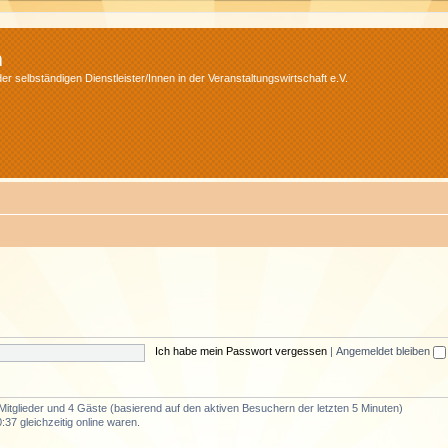
m
r selbständigen Dienstleister/Innen in der Veranstaltungswirtschaft e.V.
Ich habe mein Passwort vergessen
|
Angemeldet bleiben
 Mitglieder und 4 Gäste (basierend auf den aktiven Besuchern der letzten 5 Minuten)
37 gleichzeitig online waren.