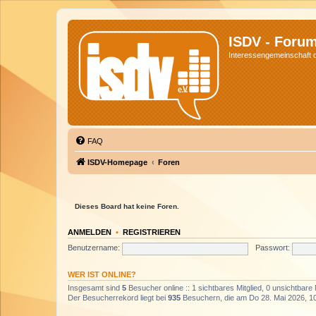
ISDV - Foru
Interessengemeinschaft de
FAQ
ISDV-Homepage
Foren
Dieses Board hat keine Foren.
ANMELDEN
•
REGISTRIEREN
Benutzername:
Passwort:
WER IST ONLINE?
Insgesamt sind
5
Besucher online :: 1 sichtbares Mitglied, 0 unsichtbare
Der Besucherrekord liegt bei
935
Besuchern, die am Do 28. Mai 2026, 10: