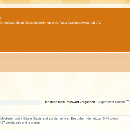
m
r selbständigen Dienstleister/Innen in der Veranstaltungswirtschaft e.V.
Ich habe mein Passwort vergessen
|
Angemeldet bleiben
e Mitglieder und 5 Gäste (basierend auf den aktiven Besuchern der letzten 5 Minuten)
37 gleichzeitig online waren.