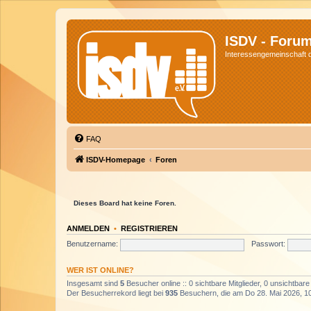
ISDV - Foru
Interessengemeinschaft de
FAQ
ISDV-Homepage
Foren
Dieses Board hat keine Foren.
ANMELDEN
•
REGISTRIEREN
Benutzername:
Passwort:
WER IST ONLINE?
Insgesamt sind
5
Besucher online :: 0 sichtbare Mitglieder, 0 unsichtbar
Der Besucherrekord liegt bei
935
Besuchern, die am Do 28. Mai 2026, 10: