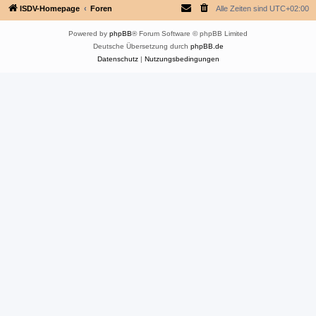
ISDV-Homepage
Foren
Alle Zeiten sind
UTC+02:00
Powered by
phpBB
® Forum Software © phpBB Limited
Deutsche Übersetzung durch
phpBB.de
Datenschutz
|
Nutzungsbedingungen