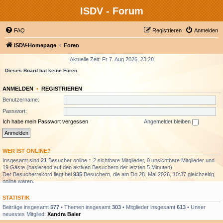
ISDV - Forum
FAQ
Registrieren
Anmelden
ISDV-Homepage
Foren
Aktuelle Zeit: Fr 7. Aug 2026, 23:28
Dieses Board hat keine Foren.
ANMELDEN
•
REGISTRIEREN
Benutzername:
Passwort:
Ich habe mein Passwort vergessen
Angemeldet bleiben
WER IST ONLINE?
Insgesamt sind
21
Besucher online :: 2 sichtbare Mitglieder, 0 unsichtbare Mitglieder und
19 Gäste (basierend auf den aktiven Besuchern der letzten 5 Minuten)
Der Besucherrekord liegt bei
935
Besuchern, die am Do 28. Mai 2026, 10:37 gleichzeitig
online waren.
STATISTIK
Beiträge insgesamt
577
• Themen insgesamt
303
• Mitglieder insgesamt
613
• Unser
neuestes Mitglied:
Xandra Baier