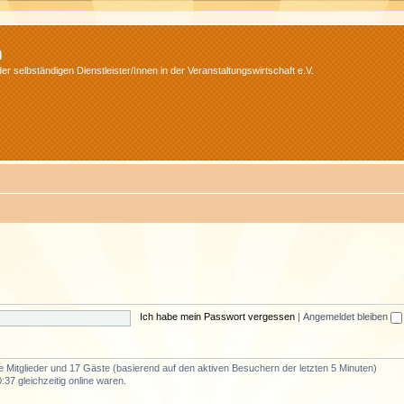
m
r selbständigen Dienstleister/Innen in der Veranstaltungswirtschaft e.V.
Ich habe mein Passwort vergessen
|
Angemeldet bleiben
re Mitglieder und 17 Gäste (basierend auf den aktiven Besuchern der letzten 5 Minuten)
37 gleichzeitig online waren.