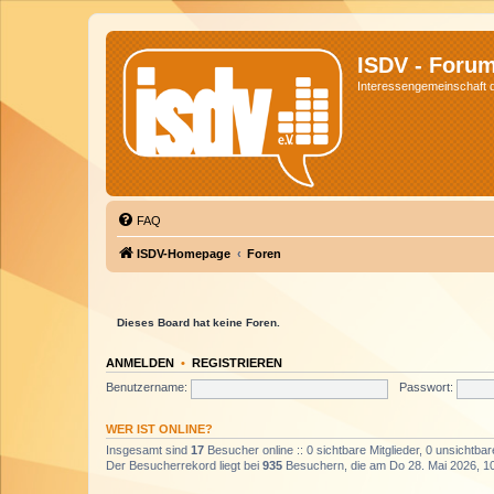
ISDV - Foru
Interessengemeinschaft de
FAQ
ISDV-Homepage
Foren
Dieses Board hat keine Foren.
ANMELDEN
•
REGISTRIEREN
Benutzername:
Passwort:
WER IST ONLINE?
Insgesamt sind
17
Besucher online :: 0 sichtbare Mitglieder, 0 unsichtba
Der Besucherrekord liegt bei
935
Besuchern, die am Do 28. Mai 2026, 10: