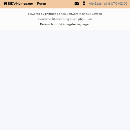
ISDV-Homepage
Foren
Alle Zeiten sind
UTC+02:00
Powered by
phpBB
® Forum Software © phpBB Limited
Deutsche Übersetzung durch
phpBB.de
Datenschutz
|
Nutzungsbedingungen