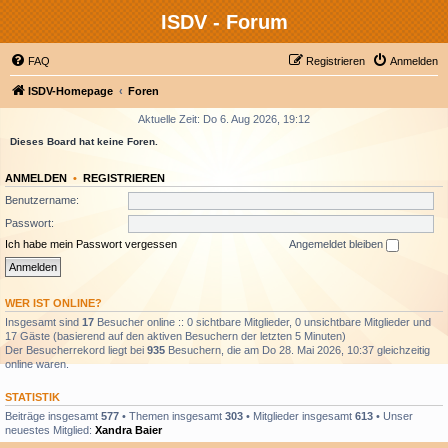
ISDV - Forum
FAQ
Registrieren
Anmelden
ISDV-Homepage
Foren
Aktuelle Zeit: Do 6. Aug 2026, 19:12
Dieses Board hat keine Foren.
ANMELDEN
•
REGISTRIEREN
Benutzername:
Passwort:
Ich habe mein Passwort vergessen
Angemeldet bleiben
WER IST ONLINE?
Insgesamt sind
17
Besucher online :: 0 sichtbare Mitglieder, 0 unsichtbare Mitglieder und
17 Gäste (basierend auf den aktiven Besuchern der letzten 5 Minuten)
Der Besucherrekord liegt bei
935
Besuchern, die am Do 28. Mai 2026, 10:37 gleichzeitig
online waren.
STATISTIK
Beiträge insgesamt
577
• Themen insgesamt
303
• Mitglieder insgesamt
613
• Unser
neuestes Mitglied:
Xandra Baier