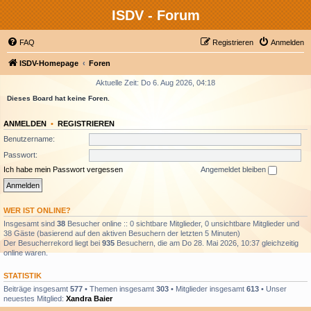
ISDV - Forum
FAQ
Registrieren
Anmelden
ISDV-Homepage
Foren
Aktuelle Zeit: Do 6. Aug 2026, 04:18
Dieses Board hat keine Foren.
ANMELDEN
•
REGISTRIEREN
Benutzername:
Passwort:
Ich habe mein Passwort vergessen
Angemeldet bleiben
WER IST ONLINE?
Insgesamt sind
38
Besucher online :: 0 sichtbare Mitglieder, 0 unsichtbare Mitglieder und
38 Gäste (basierend auf den aktiven Besuchern der letzten 5 Minuten)
Der Besucherrekord liegt bei
935
Besuchern, die am Do 28. Mai 2026, 10:37 gleichzeitig
online waren.
STATISTIK
Beiträge insgesamt
577
• Themen insgesamt
303
• Mitglieder insgesamt
613
• Unser
neuestes Mitglied:
Xandra Baier