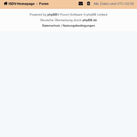
ISDV-Homepage
Foren
Alle Zeiten sind
UTC+02:00
Powered by
phpBB
® Forum Software © phpBB Limited
Deutsche Übersetzung durch
phpBB.de
Datenschutz
|
Nutzungsbedingungen