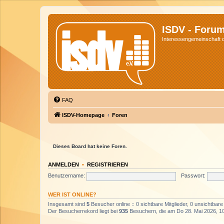
ISDV - Foru
Interessengemeinschaft de
FAQ
ISDV-Homepage
Foren
Dieses Board hat keine Foren.
ANMELDEN
•
REGISTRIEREN
Benutzername:
Passwort:
WER IST ONLINE?
Insgesamt sind
5
Besucher online :: 0 sichtbare Mitglieder, 0 unsichtbar
Der Besucherrekord liegt bei
935
Besuchern, die am Do 28. Mai 2026, 10: