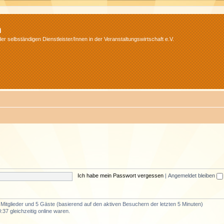
m
r selbständigen Dienstleister/Innen in der Veranstaltungswirtschaft e.V.
Ich habe mein Passwort vergessen
|
Angemeldet bleiben
e Mitglieder und 5 Gäste (basierend auf den aktiven Besuchern der letzten 5 Minuten)
37 gleichzeitig online waren.