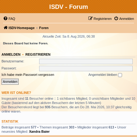
ISDV - Forum
FAQ
Registrieren
Anmelden
ISDV-Homepage
Foren
Aktuelle Zeit: Sa 8. Aug 2026, 06:38
Dieses Board hat keine Foren.
ANMELDEN
•
REGISTRIEREN
Benutzername:
Passwort:
Ich habe mein Passwort vergessen
Angemeldet bleiben
WER IST ONLINE?
Insgesamt sind
11
Besucher online :: 1 sichtbares Mitglied, 0 unsichtbare Mitglieder und 10
Gäste (basierend auf den aktiven Besuchern der letzten 5 Minuten)
Der Besucherrekord liegt bei
935
Besuchern, die am Do 28. Mai 2026, 10:37 gleichzeitig
online waren.
STATISTIK
Beiträge insgesamt
577
• Themen insgesamt
303
• Mitglieder insgesamt
613
• Unser
neuestes Mitglied:
Xandra Baier