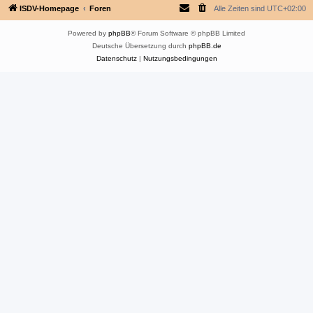
ISDV-Homepage
Foren
Alle Zeiten sind
UTC+02:00
Powered by
phpBB
® Forum Software © phpBB Limited
Deutsche Übersetzung durch
phpBB.de
Datenschutz
|
Nutzungsbedingungen