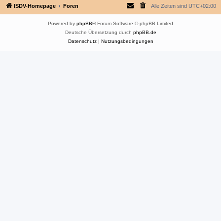
ISDV-Homepage
Foren
Alle Zeiten sind
UTC+02:00
Powered by
phpBB
® Forum Software © phpBB Limited
Deutsche Übersetzung durch
phpBB.de
Datenschutz
|
Nutzungsbedingungen