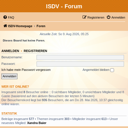
ISDV - Forum
FAQ
Registrieren
Anmelden
ISDV-Homepage
Foren
Aktuelle Zeit: So 9. Aug 2026, 05:25
Dieses Board hat keine Foren.
ANMELDEN
•
REGISTRIEREN
Benutzername:
Passwort:
Ich habe mein Passwort vergessen
Angemeldet bleiben
WER IST ONLINE?
Insgesamt sind
8
Besucher online :: 0 sichtbare Mitglieder, 0 unsichtbare Mitglieder und 8
Gäste (basierend auf den aktiven Besuchern der letzten 5 Minuten)
Der Besucherrekord liegt bei
935
Besuchern, die am Do 28. Mai 2026, 10:37 gleichzeitig
online waren.
STATISTIK
Beiträge insgesamt
577
• Themen insgesamt
303
• Mitglieder insgesamt
613
• Unser
neuestes Mitglied:
Xandra Baier