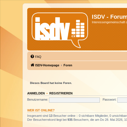
ISDV - Foru
Interessengemeinschaft de
FAQ
ISDV-Homepage
Foren
Dieses Board hat keine Foren.
ANMELDEN
•
REGISTRIEREN
Benutzername:
Passwort:
WER IST ONLINE?
Insgesamt sind
13
Besucher online :: 0 sichtbare Mitglieder, 0 unsichtba
Der Besucherrekord liegt bei
935
Besuchern, die am Do 28. Mai 2026, 10: