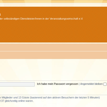
m
r selbständigen Dienstleister/Innen in der Veranstaltungswirtschaft e.V.
Ich habe mein Passwort vergessen
|
Angemeldet bleiben
re Mitglieder und 13 Gäste (basierend auf den aktiven Besuchern der letzten 5 Minuten)
37 gleichzeitig online waren.