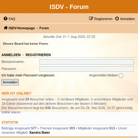
ISDV - Forum
FAQ
Registrieren
Anmelden
ISDV-Homepage
Foren
Aktuelle Zeit: Fr 7. Aug 2026, 07:25
Dieses Board hat keine Foren.
ANMELDEN
•
REGISTRIEREN
Benutzername:
Passwort:
Ich habe mein Passwort vergessen
Angemeldet bleiben
WER IST ONLINE?
Insgesamt sind
29
Besucher online :: 0 sichtbare Mitglieder, 0 unsichtbare Mitglieder und
29 Gäste (basierend auf den aktiven Besuchern der letzten 5 Minuten)
Der Besucherrekord liegt bei
935
Besuchern, die am Do 28. Mai 2026, 10:37 gleichzeitig
online waren.
STATISTIK
Beiträge insgesamt
577
• Themen insgesamt
303
• Mitglieder insgesamt
613
• Unser
neuestes Mitglied:
Xandra Baier