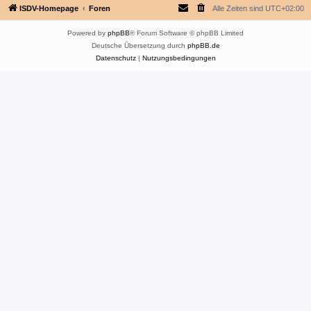
ISDV-Homepage
Foren
Alle Zeiten sind
UTC+02:00
Powered by
phpBB
® Forum Software © phpBB Limited
Deutsche Übersetzung durch
phpBB.de
Datenschutz
|
Nutzungsbedingungen