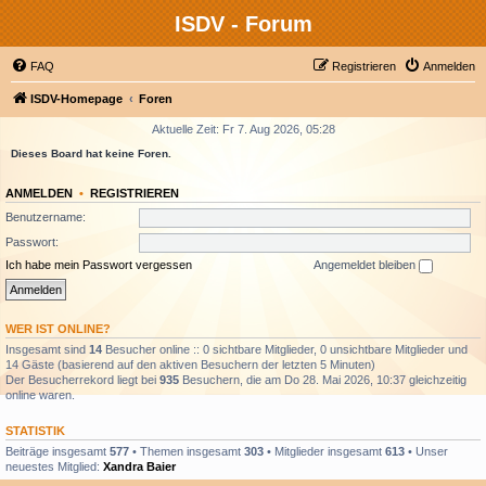
ISDV - Forum
FAQ
Registrieren
Anmelden
ISDV-Homepage
Foren
Aktuelle Zeit: Fr 7. Aug 2026, 05:28
Dieses Board hat keine Foren.
ANMELDEN
•
REGISTRIEREN
Benutzername:
Passwort:
Ich habe mein Passwort vergessen
Angemeldet bleiben
WER IST ONLINE?
Insgesamt sind
14
Besucher online :: 0 sichtbare Mitglieder, 0 unsichtbare Mitglieder und
14 Gäste (basierend auf den aktiven Besuchern der letzten 5 Minuten)
Der Besucherrekord liegt bei
935
Besuchern, die am Do 28. Mai 2026, 10:37 gleichzeitig
online waren.
STATISTIK
Beiträge insgesamt
577
• Themen insgesamt
303
• Mitglieder insgesamt
613
• Unser
neuestes Mitglied:
Xandra Baier