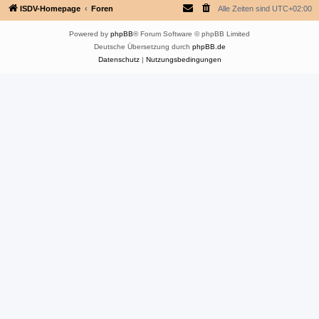
ISDV-Homepage
Foren
Alle Zeiten sind
UTC+02:00
Powered by
phpBB
® Forum Software © phpBB Limited
Deutsche Übersetzung durch
phpBB.de
Datenschutz
|
Nutzungsbedingungen