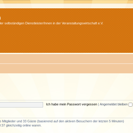
m
r selbständigen Dienstleister/Innen in der Veranstaltungswirtschaft e.V.
Ich habe mein Passwort vergessen
|
Angemeldet bleiben
re Mitglieder und 33 Gäste (basierend auf den aktiven Besuchern der letzten 5 Minuten)
37 gleichzeitig online waren.