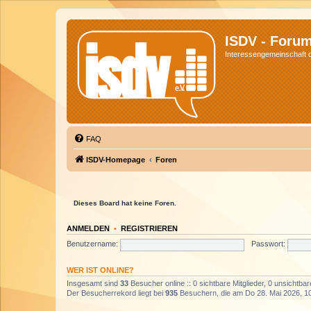
ISDV - Foru
Interessengemeinschaft de
FAQ
ISDV-Homepage
Foren
Dieses Board hat keine Foren.
ANMELDEN
•
REGISTRIEREN
Benutzername:
Passwort:
WER IST ONLINE?
Insgesamt sind
33
Besucher online :: 0 sichtbare Mitglieder, 0 unsichtba
Der Besucherrekord liegt bei
935
Besuchern, die am Do 28. Mai 2026, 10: