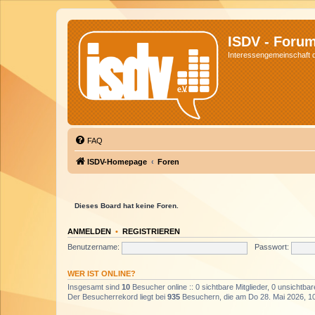
ISDV - Foru
Interessengemeinschaft de
FAQ
ISDV-Homepage
Foren
Dieses Board hat keine Foren.
ANMELDEN
•
REGISTRIEREN
Benutzername:
Passwort:
WER IST ONLINE?
Insgesamt sind
10
Besucher online :: 0 sichtbare Mitglieder, 0 unsichtba
Der Besucherrekord liegt bei
935
Besuchern, die am Do 28. Mai 2026, 10: