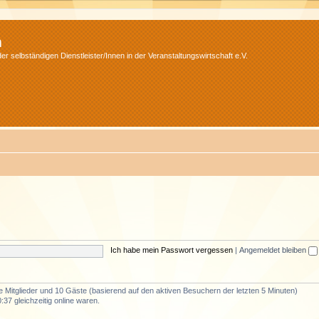
m
r selbständigen Dienstleister/Innen in der Veranstaltungswirtschaft e.V.
Ich habe mein Passwort vergessen
|
Angemeldet bleiben
re Mitglieder und 10 Gäste (basierend auf den aktiven Besuchern der letzten 5 Minuten)
37 gleichzeitig online waren.