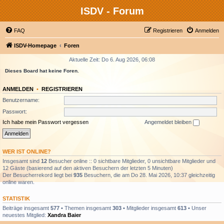
ISDV - Forum
FAQ
Registrieren
Anmelden
ISDV-Homepage
Foren
Aktuelle Zeit: Do 6. Aug 2026, 06:08
Dieses Board hat keine Foren.
ANMELDEN
•
REGISTRIEREN
Benutzername:
Passwort:
Ich habe mein Passwort vergessen
Angemeldet bleiben
WER IST ONLINE?
Insgesamt sind
12
Besucher online :: 0 sichtbare Mitglieder, 0 unsichtbare Mitglieder und
12 Gäste (basierend auf den aktiven Besuchern der letzten 5 Minuten)
Der Besucherrekord liegt bei
935
Besuchern, die am Do 28. Mai 2026, 10:37 gleichzeitig
online waren.
STATISTIK
Beiträge insgesamt
577
• Themen insgesamt
303
• Mitglieder insgesamt
613
• Unser
neuestes Mitglied:
Xandra Baier