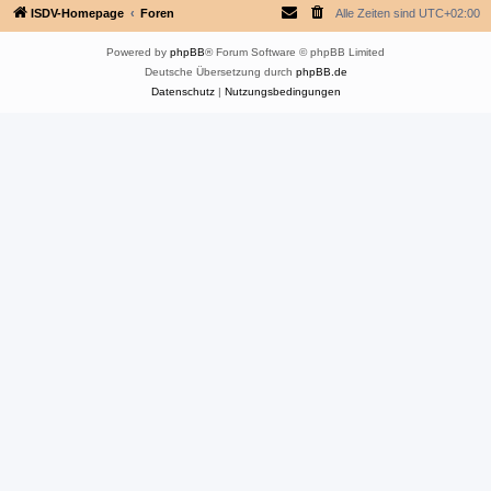
ISDV-Homepage
Foren
Alle Zeiten sind
UTC+02:00
Powered by
phpBB
® Forum Software © phpBB Limited
Deutsche Übersetzung durch
phpBB.de
Datenschutz
|
Nutzungsbedingungen