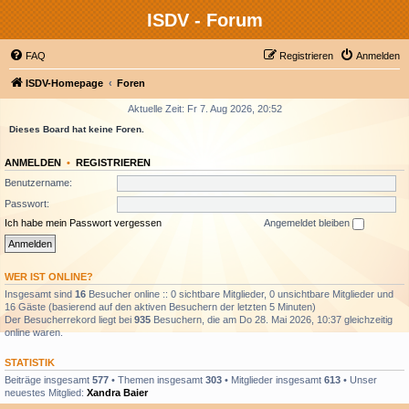
ISDV - Forum
FAQ
Registrieren
Anmelden
ISDV-Homepage
Foren
Aktuelle Zeit: Fr 7. Aug 2026, 20:52
Dieses Board hat keine Foren.
ANMELDEN
•
REGISTRIEREN
Benutzername:
Passwort:
Ich habe mein Passwort vergessen
Angemeldet bleiben
WER IST ONLINE?
Insgesamt sind
16
Besucher online :: 0 sichtbare Mitglieder, 0 unsichtbare Mitglieder und
16 Gäste (basierend auf den aktiven Besuchern der letzten 5 Minuten)
Der Besucherrekord liegt bei
935
Besuchern, die am Do 28. Mai 2026, 10:37 gleichzeitig
online waren.
STATISTIK
Beiträge insgesamt
577
• Themen insgesamt
303
• Mitglieder insgesamt
613
• Unser
neuestes Mitglied:
Xandra Baier