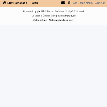
ISDV-Homepage
Foren
Alle Zeiten sind
UTC+02:00
Powered by
phpBB
® Forum Software © phpBB Limited
Deutsche Übersetzung durch
phpBB.de
Datenschutz
|
Nutzungsbedingungen