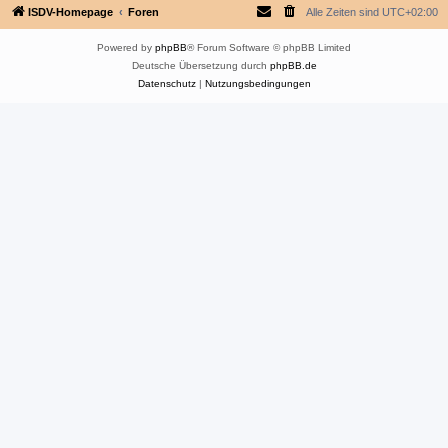
ISDV-Homepage
Foren
Alle Zeiten sind
UTC+02:00
Powered by
phpBB
® Forum Software © phpBB Limited
Deutsche Übersetzung durch
phpBB.de
Datenschutz
|
Nutzungsbedingungen