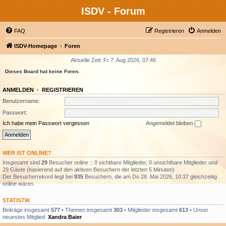
ISDV - Forum
FAQ
Registrieren
Anmelden
ISDV-Homepage
Foren
Aktuelle Zeit: Fr 7. Aug 2026, 07:46
Dieses Board hat keine Foren.
ANMELDEN
•
REGISTRIEREN
Benutzername:
Passwort:
Ich habe mein Passwort vergessen
Angemeldet bleiben
WER IST ONLINE?
Insgesamt sind
29
Besucher online :: 0 sichtbare Mitglieder, 0 unsichtbare Mitglieder und
29 Gäste (basierend auf den aktiven Besuchern der letzten 5 Minuten)
Der Besucherrekord liegt bei
935
Besuchern, die am Do 28. Mai 2026, 10:37 gleichzeitig
online waren.
STATISTIK
Beiträge insgesamt
577
• Themen insgesamt
303
• Mitglieder insgesamt
613
• Unser
neuestes Mitglied:
Xandra Baier