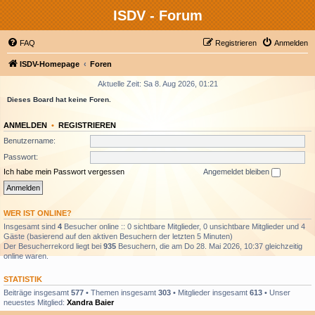
ISDV - Forum
FAQ
Registrieren
Anmelden
ISDV-Homepage
Foren
Aktuelle Zeit: Sa 8. Aug 2026, 01:21
Dieses Board hat keine Foren.
ANMELDEN
•
REGISTRIEREN
Benutzername:
Passwort:
Ich habe mein Passwort vergessen
Angemeldet bleiben
WER IST ONLINE?
Insgesamt sind
4
Besucher online :: 0 sichtbare Mitglieder, 0 unsichtbare Mitglieder und 4
Gäste (basierend auf den aktiven Besuchern der letzten 5 Minuten)
Der Besucherrekord liegt bei
935
Besuchern, die am Do 28. Mai 2026, 10:37 gleichzeitig
online waren.
STATISTIK
Beiträge insgesamt
577
• Themen insgesamt
303
• Mitglieder insgesamt
613
• Unser
neuestes Mitglied:
Xandra Baier