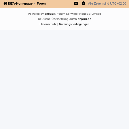
ISDV-Homepage
Foren
Alle Zeiten sind
UTC+02:00
Powered by
phpBB
® Forum Software © phpBB Limited
Deutsche Übersetzung durch
phpBB.de
Datenschutz
|
Nutzungsbedingungen