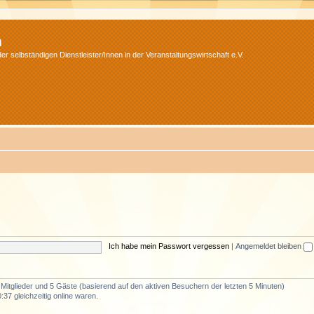
m
r selbständigen Dienstleister/Innen in der Veranstaltungswirtschaft e.V.
Ich habe mein Passwort vergessen
|
Angemeldet bleiben
e Mitglieder und 5 Gäste (basierend auf den aktiven Besuchern der letzten 5 Minuten)
37 gleichzeitig online waren.