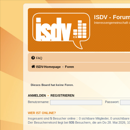
ISDV - Foru
Interessengemeinschaft de
FAQ
ISDV-Homepage
Foren
Dieses Board hat keine Foren.
ANMELDEN
•
REGISTRIEREN
Benutzername:
Passwort:
WER IST ONLINE?
Insgesamt sind
5
Besucher online :: 0 sichtbare Mitglieder, 0 unsichtbar
Der Besucherrekord liegt bei
935
Besuchern, die am Do 28. Mai 2026, 10: