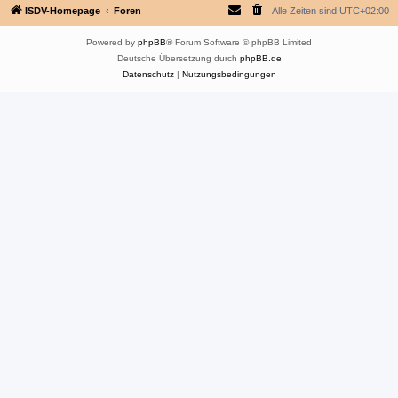
ISDV-Homepage
Foren
Alle Zeiten sind
UTC+02:00
Powered by
phpBB
® Forum Software © phpBB Limited
Deutsche Übersetzung durch
phpBB.de
Datenschutz
|
Nutzungsbedingungen