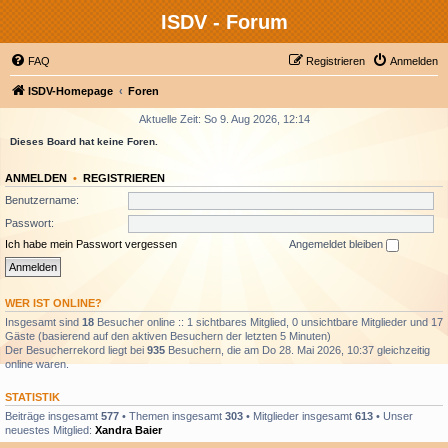
ISDV - Forum
FAQ
Registrieren
Anmelden
ISDV-Homepage
Foren
Aktuelle Zeit: So 9. Aug 2026, 12:14
Dieses Board hat keine Foren.
ANMELDEN
•
REGISTRIEREN
Benutzername:
Passwort:
Ich habe mein Passwort vergessen
Angemeldet bleiben
WER IST ONLINE?
Insgesamt sind
18
Besucher online :: 1 sichtbares Mitglied, 0 unsichtbare Mitglieder und 17
Gäste (basierend auf den aktiven Besuchern der letzten 5 Minuten)
Der Besucherrekord liegt bei
935
Besuchern, die am Do 28. Mai 2026, 10:37 gleichzeitig
online waren.
STATISTIK
Beiträge insgesamt
577
• Themen insgesamt
303
• Mitglieder insgesamt
613
• Unser
neuestes Mitglied:
Xandra Baier