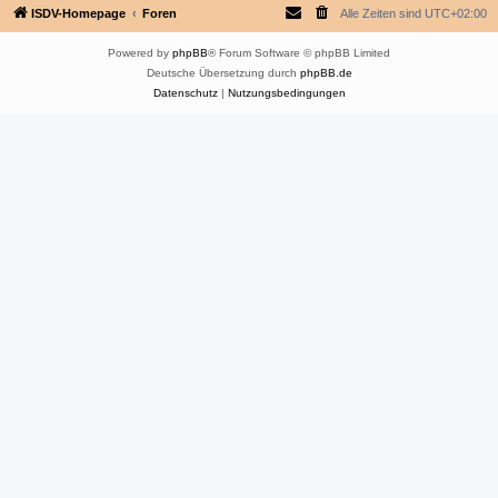
ISDV-Homepage
Foren
Alle Zeiten sind
UTC+02:00
Powered by
phpBB
® Forum Software © phpBB Limited
Deutsche Übersetzung durch
phpBB.de
Datenschutz
|
Nutzungsbedingungen