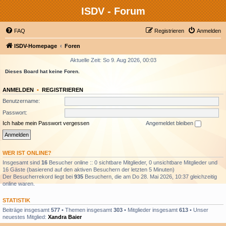
ISDV - Forum
FAQ
Registrieren
Anmelden
ISDV-Homepage
Foren
Aktuelle Zeit: So 9. Aug 2026, 00:03
Dieses Board hat keine Foren.
ANMELDEN
•
REGISTRIEREN
Benutzername:
Passwort:
Ich habe mein Passwort vergessen
Angemeldet bleiben
WER IST ONLINE?
Insgesamt sind
16
Besucher online :: 0 sichtbare Mitglieder, 0 unsichtbare Mitglieder und
16 Gäste (basierend auf den aktiven Besuchern der letzten 5 Minuten)
Der Besucherrekord liegt bei
935
Besuchern, die am Do 28. Mai 2026, 10:37 gleichzeitig
online waren.
STATISTIK
Beiträge insgesamt
577
• Themen insgesamt
303
• Mitglieder insgesamt
613
• Unser
neuestes Mitglied:
Xandra Baier