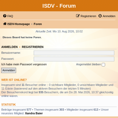
ISDV - Forum
FAQ
Registrieren
Anmelden
ISDV-Homepage
Foren
Aktuelle Zeit: Mo 10. Aug 2026, 10:02
Dieses Board hat keine Foren.
ANMELDEN
•
REGISTRIEREN
Benutzername:
Passwort:
Ich habe mein Passwort vergessen
Angemeldet bleiben
WER IST ONLINE?
Insgesamt sind
11
Besucher online :: 0 sichtbare Mitglieder, 0 unsichtbare Mitglieder und
11 Gäste (basierend auf den aktiven Besuchern der letzten 5 Minuten)
Der Besucherrekord liegt bei
935
Besuchern, die am Do 28. Mai 2026, 10:37 gleichzeitig
online waren.
STATISTIK
Beiträge insgesamt
577
• Themen insgesamt
303
• Mitglieder insgesamt
613
• Unser
neuestes Mitglied:
Xandra Baier