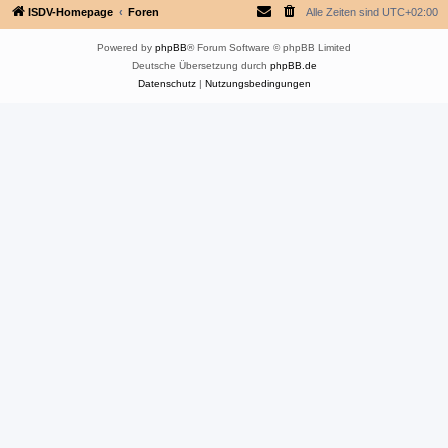
ISDV-Homepage
Foren
Alle Zeiten sind
UTC+02:00
Powered by
phpBB
® Forum Software © phpBB Limited
Deutsche Übersetzung durch
phpBB.de
Datenschutz
|
Nutzungsbedingungen