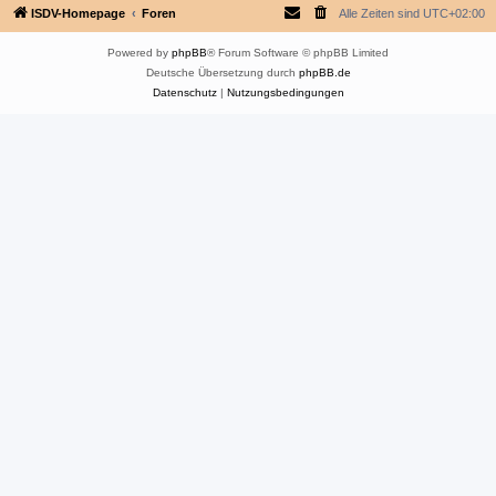
ISDV-Homepage
Foren
Alle Zeiten sind
UTC+02:00
Powered by
phpBB
® Forum Software © phpBB Limited
Deutsche Übersetzung durch
phpBB.de
Datenschutz
|
Nutzungsbedingungen