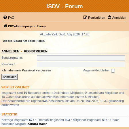
ISDV - Forum
FAQ
Registrieren
Anmelden
ISDV-Homepage
Foren
Aktuelle Zeit: Sa 8. Aug 2026, 17:20
Dieses Board hat keine Foren.
ANMELDEN
•
REGISTRIEREN
Benutzername:
Passwort:
Ich habe mein Passwort vergessen
Angemeldet bleiben
WER IST ONLINE?
Insgesamt sind
10
Besucher online :: 0 sichtbare Mitglieder, 0 unsichtbare Mitglieder und
10 Gäste (basierend auf den aktiven Besuchern der letzten 5 Minuten)
Der Besucherrekord liegt bei
935
Besuchern, die am Do 28. Mai 2026, 10:37 gleichzeitig
online waren.
STATISTIK
Beiträge insgesamt
577
• Themen insgesamt
303
• Mitglieder insgesamt
613
• Unser
neuestes Mitglied:
Xandra Baier