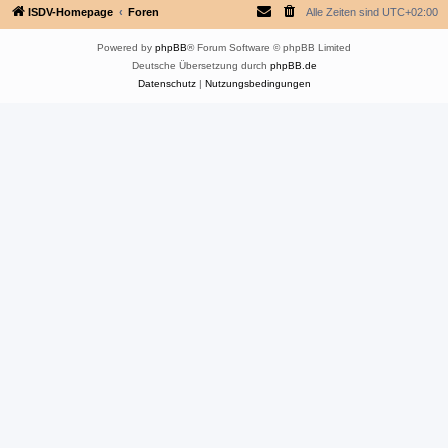
ISDV-Homepage
Foren
Alle Zeiten sind
UTC+02:00
Powered by
phpBB
® Forum Software © phpBB Limited
Deutsche Übersetzung durch
phpBB.de
Datenschutz
|
Nutzungsbedingungen