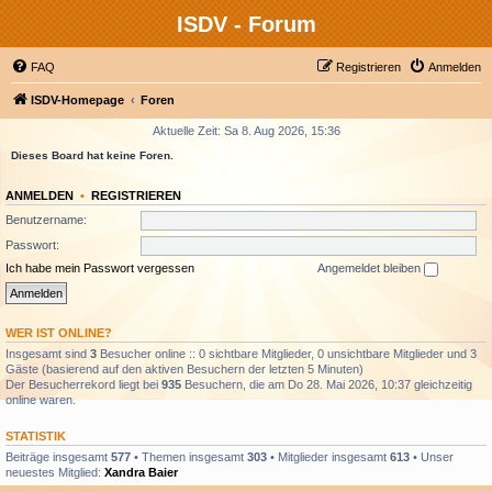
ISDV - Forum
FAQ
Registrieren
Anmelden
ISDV-Homepage
Foren
Aktuelle Zeit: Sa 8. Aug 2026, 15:36
Dieses Board hat keine Foren.
ANMELDEN
•
REGISTRIEREN
Benutzername:
Passwort:
Ich habe mein Passwort vergessen
Angemeldet bleiben
WER IST ONLINE?
Insgesamt sind
3
Besucher online :: 0 sichtbare Mitglieder, 0 unsichtbare Mitglieder und 3
Gäste (basierend auf den aktiven Besuchern der letzten 5 Minuten)
Der Besucherrekord liegt bei
935
Besuchern, die am Do 28. Mai 2026, 10:37 gleichzeitig
online waren.
STATISTIK
Beiträge insgesamt
577
• Themen insgesamt
303
• Mitglieder insgesamt
613
• Unser
neuestes Mitglied:
Xandra Baier