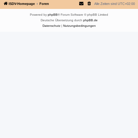
ISDV-Homepage
Foren
Alle Zeiten sind
UTC+02:00
Powered by
phpBB
® Forum Software © phpBB Limited
Deutsche Übersetzung durch
phpBB.de
Datenschutz
|
Nutzungsbedingungen