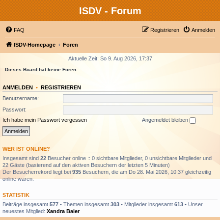
ISDV - Forum
FAQ
Registrieren
Anmelden
ISDV-Homepage
Foren
Aktuelle Zeit: So 9. Aug 2026, 17:37
Dieses Board hat keine Foren.
ANMELDEN
•
REGISTRIEREN
Benutzername:
Passwort:
Ich habe mein Passwort vergessen
Angemeldet bleiben
WER IST ONLINE?
Insgesamt sind
22
Besucher online :: 0 sichtbare Mitglieder, 0 unsichtbare Mitglieder und
22 Gäste (basierend auf den aktiven Besuchern der letzten 5 Minuten)
Der Besucherrekord liegt bei
935
Besuchern, die am Do 28. Mai 2026, 10:37 gleichzeitig
online waren.
STATISTIK
Beiträge insgesamt
577
• Themen insgesamt
303
• Mitglieder insgesamt
613
• Unser
neuestes Mitglied:
Xandra Baier