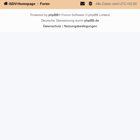
ISDV-Homepage
Foren
Alle Zeiten sind
UTC+02:00
Powered by
phpBB
® Forum Software © phpBB Limited
Deutsche Übersetzung durch
phpBB.de
Datenschutz
|
Nutzungsbedingungen