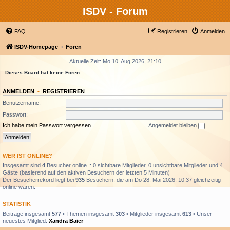
ISDV - Forum
FAQ
Registrieren
Anmelden
ISDV-Homepage
Foren
Aktuelle Zeit: Mo 10. Aug 2026, 21:10
Dieses Board hat keine Foren.
ANMELDEN
•
REGISTRIEREN
Benutzername:
Passwort:
Ich habe mein Passwort vergessen
Angemeldet bleiben
WER IST ONLINE?
Insgesamt sind
4
Besucher online :: 0 sichtbare Mitglieder, 0 unsichtbare Mitglieder und 4
Gäste (basierend auf den aktiven Besuchern der letzten 5 Minuten)
Der Besucherrekord liegt bei
935
Besuchern, die am Do 28. Mai 2026, 10:37 gleichzeitig
online waren.
STATISTIK
Beiträge insgesamt
577
• Themen insgesamt
303
• Mitglieder insgesamt
613
• Unser
neuestes Mitglied:
Xandra Baier