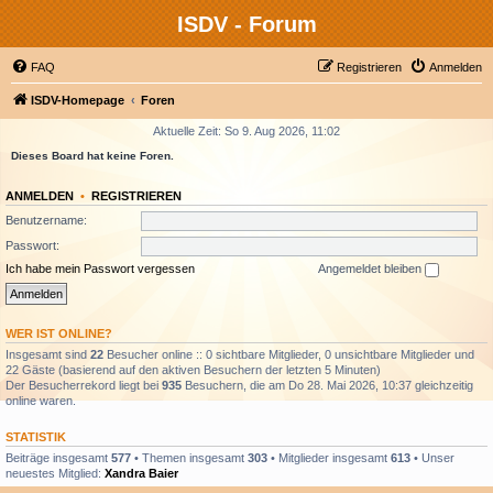
ISDV - Forum
FAQ
Registrieren
Anmelden
ISDV-Homepage
Foren
Aktuelle Zeit: So 9. Aug 2026, 11:02
Dieses Board hat keine Foren.
ANMELDEN
•
REGISTRIEREN
Benutzername:
Passwort:
Ich habe mein Passwort vergessen
Angemeldet bleiben
WER IST ONLINE?
Insgesamt sind
22
Besucher online :: 0 sichtbare Mitglieder, 0 unsichtbare Mitglieder und
22 Gäste (basierend auf den aktiven Besuchern der letzten 5 Minuten)
Der Besucherrekord liegt bei
935
Besuchern, die am Do 28. Mai 2026, 10:37 gleichzeitig
online waren.
STATISTIK
Beiträge insgesamt
577
• Themen insgesamt
303
• Mitglieder insgesamt
613
• Unser
neuestes Mitglied:
Xandra Baier