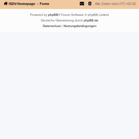
ISDV-Homepage
Foren
Alle Zeiten sind
UTC+02:00
Powered by
phpBB
® Forum Software © phpBB Limited
Deutsche Übersetzung durch
phpBB.de
Datenschutz
|
Nutzungsbedingungen