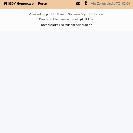
ISDV-Homepage
Foren
Alle Zeiten sind
UTC+02:00
Powered by
phpBB
® Forum Software © phpBB Limited
Deutsche Übersetzung durch
phpBB.de
Datenschutz
|
Nutzungsbedingungen