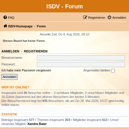
ISDV - Forum
FAQ
Registrieren
Anmelden
ISDV-Homepage
Foren
Aktuelle Zeit: Do 6. Aug 2026, 09:10
Dieses Board hat keine Foren.
ANMELDEN
•
REGISTRIEREN
Benutzername:
Passwort:
Ich habe mein Passwort vergessen
Angemeldet bleiben
WER IST ONLINE?
Insgesamt sind
26
Besucher online :: 0 sichtbare Mitglieder, 0 unsichtbare Mitglieder und
26 Gäste (basierend auf den aktiven Besuchern der letzten 5 Minuten)
Der Besucherrekord liegt bei
935
Besuchern, die am Do 28. Mai 2026, 10:37 gleichzeitig
online waren.
STATISTIK
Beiträge insgesamt
577
• Themen insgesamt
303
• Mitglieder insgesamt
613
• Unser
neuestes Mitglied:
Xandra Baier