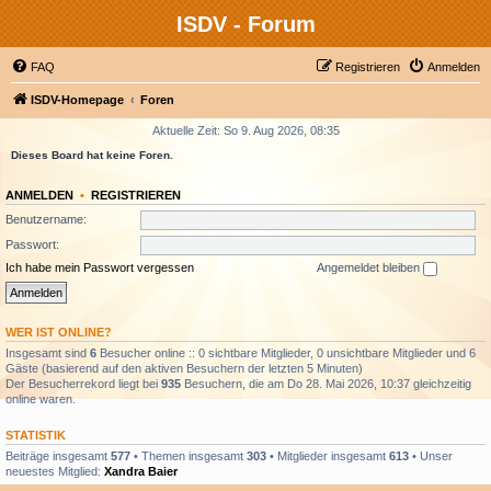
ISDV - Forum
FAQ
Registrieren
Anmelden
ISDV-Homepage
Foren
Aktuelle Zeit: So 9. Aug 2026, 08:35
Dieses Board hat keine Foren.
ANMELDEN
•
REGISTRIEREN
Benutzername:
Passwort:
Ich habe mein Passwort vergessen
Angemeldet bleiben
WER IST ONLINE?
Insgesamt sind
6
Besucher online :: 0 sichtbare Mitglieder, 0 unsichtbare Mitglieder und 6
Gäste (basierend auf den aktiven Besuchern der letzten 5 Minuten)
Der Besucherrekord liegt bei
935
Besuchern, die am Do 28. Mai 2026, 10:37 gleichzeitig
online waren.
STATISTIK
Beiträge insgesamt
577
• Themen insgesamt
303
• Mitglieder insgesamt
613
• Unser
neuestes Mitglied:
Xandra Baier