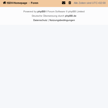
ISDV-Homepage
Foren
Alle Zeiten sind
UTC+02:00
Powered by
phpBB
® Forum Software © phpBB Limited
Deutsche Übersetzung durch
phpBB.de
Datenschutz
|
Nutzungsbedingungen