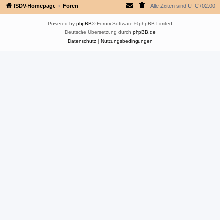
ISDV-Homepage
Foren
Alle Zeiten sind
UTC+02:00
Powered by
phpBB
® Forum Software © phpBB Limited
Deutsche Übersetzung durch
phpBB.de
Datenschutz
|
Nutzungsbedingungen