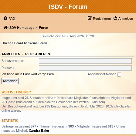
ISDV - Forum
FAQ
Registrieren
Anmelden
ISDV-Homepage
Foren
Aktuelle Zeit: Fr 7. Aug 2026, 15:28
Dieses Board hat keine Foren.
ANMELDEN
•
REGISTRIEREN
Benutzername:
Passwort:
Ich habe mein Passwort vergessen
Angemeldet bleiben
WER IST ONLINE?
Insgesamt sind
26
Besucher online :: 0 sichtbare Mitglieder, 0 unsichtbare Mitglieder und
26 Gäste (basierend auf den aktiven Besuchern der letzten 5 Minuten)
Der Besucherrekord liegt bei
935
Besuchern, die am Do 28. Mai 2026, 10:37 gleichzeitig
online waren.
STATISTIK
Beiträge insgesamt
577
• Themen insgesamt
303
• Mitglieder insgesamt
613
• Unser
neuestes Mitglied:
Xandra Baier