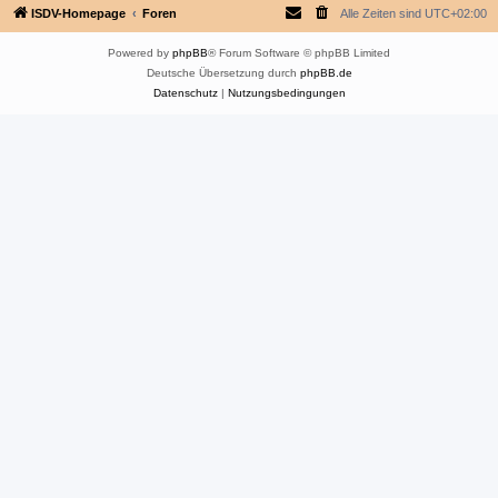
ISDV-Homepage
Foren
Alle Zeiten sind
UTC+02:00
Powered by
phpBB
® Forum Software © phpBB Limited
Deutsche Übersetzung durch
phpBB.de
Datenschutz
|
Nutzungsbedingungen