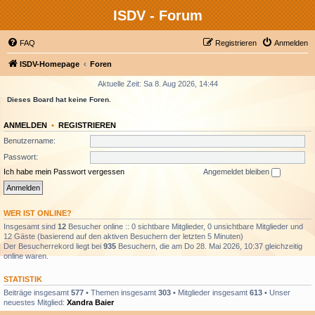
ISDV - Forum
FAQ
Registrieren
Anmelden
ISDV-Homepage
Foren
Aktuelle Zeit: Sa 8. Aug 2026, 14:44
Dieses Board hat keine Foren.
ANMELDEN
•
REGISTRIEREN
Benutzername:
Passwort:
Ich habe mein Passwort vergessen
Angemeldet bleiben
WER IST ONLINE?
Insgesamt sind
12
Besucher online :: 0 sichtbare Mitglieder, 0 unsichtbare Mitglieder und
12 Gäste (basierend auf den aktiven Besuchern der letzten 5 Minuten)
Der Besucherrekord liegt bei
935
Besuchern, die am Do 28. Mai 2026, 10:37 gleichzeitig
online waren.
STATISTIK
Beiträge insgesamt
577
• Themen insgesamt
303
• Mitglieder insgesamt
613
• Unser
neuestes Mitglied:
Xandra Baier