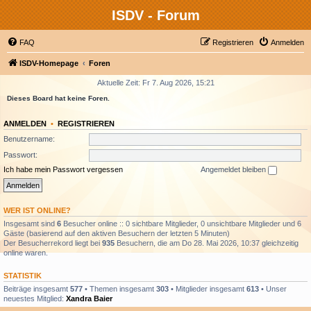
ISDV - Forum
FAQ
Registrieren
Anmelden
ISDV-Homepage
Foren
Aktuelle Zeit: Fr 7. Aug 2026, 15:21
Dieses Board hat keine Foren.
ANMELDEN
•
REGISTRIEREN
Benutzername:
Passwort:
Ich habe mein Passwort vergessen
Angemeldet bleiben
WER IST ONLINE?
Insgesamt sind
6
Besucher online :: 0 sichtbare Mitglieder, 0 unsichtbare Mitglieder und 6
Gäste (basierend auf den aktiven Besuchern der letzten 5 Minuten)
Der Besucherrekord liegt bei
935
Besuchern, die am Do 28. Mai 2026, 10:37 gleichzeitig
online waren.
STATISTIK
Beiträge insgesamt
577
• Themen insgesamt
303
• Mitglieder insgesamt
613
• Unser
neuestes Mitglied:
Xandra Baier