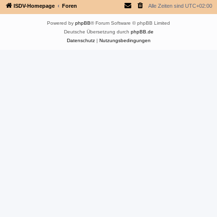
ISDV-Homepage
Foren
Alle Zeiten sind
UTC+02:00
Powered by
phpBB
® Forum Software © phpBB Limited
Deutsche Übersetzung durch
phpBB.de
Datenschutz
|
Nutzungsbedingungen