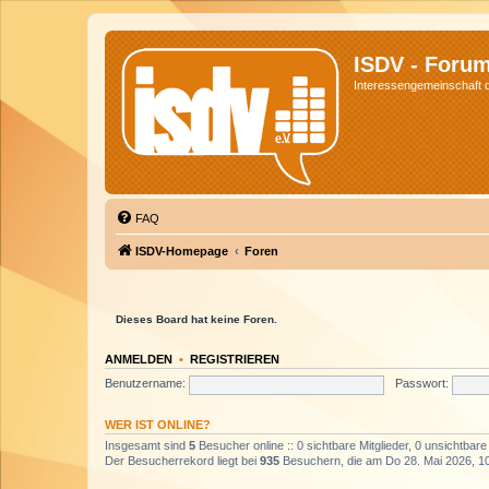
ISDV - Foru
Interessengemeinschaft de
FAQ
ISDV-Homepage
Foren
Dieses Board hat keine Foren.
ANMELDEN
•
REGISTRIEREN
Benutzername:
Passwort:
WER IST ONLINE?
Insgesamt sind
5
Besucher online :: 0 sichtbare Mitglieder, 0 unsichtbar
Der Besucherrekord liegt bei
935
Besuchern, die am Do 28. Mai 2026, 10: