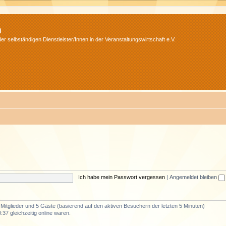
m
r selbständigen Dienstleister/Innen in der Veranstaltungswirtschaft e.V.
Ich habe mein Passwort vergessen
|
Angemeldet bleiben
e Mitglieder und 5 Gäste (basierend auf den aktiven Besuchern der letzten 5 Minuten)
37 gleichzeitig online waren.