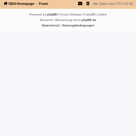
ISDV-Homepage
Foren
Alle Zeiten sind
UTC+02:00
Powered by
phpBB
® Forum Software © phpBB Limited
Deutsche Übersetzung durch
phpBB.de
Datenschutz
|
Nutzungsbedingungen