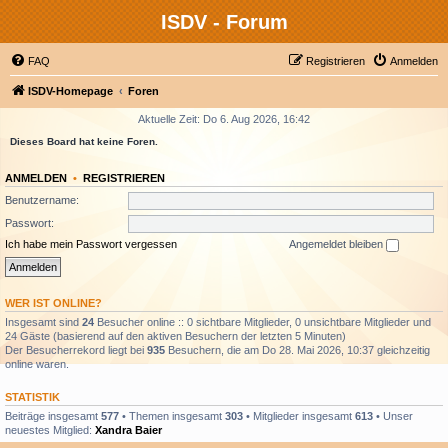
ISDV - Forum
FAQ
Registrieren
Anmelden
ISDV-Homepage
Foren
Aktuelle Zeit: Do 6. Aug 2026, 16:42
Dieses Board hat keine Foren.
ANMELDEN
•
REGISTRIEREN
Benutzername:
Passwort:
Ich habe mein Passwort vergessen
Angemeldet bleiben
WER IST ONLINE?
Insgesamt sind
24
Besucher online :: 0 sichtbare Mitglieder, 0 unsichtbare Mitglieder und
24 Gäste (basierend auf den aktiven Besuchern der letzten 5 Minuten)
Der Besucherrekord liegt bei
935
Besuchern, die am Do 28. Mai 2026, 10:37 gleichzeitig
online waren.
STATISTIK
Beiträge insgesamt
577
• Themen insgesamt
303
• Mitglieder insgesamt
613
• Unser
neuestes Mitglied:
Xandra Baier