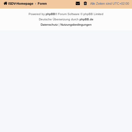
ISDV-Homepage
Foren
Alle Zeiten sind
UTC+02:00
Powered by
phpBB
® Forum Software © phpBB Limited
Deutsche Übersetzung durch
phpBB.de
Datenschutz
|
Nutzungsbedingungen