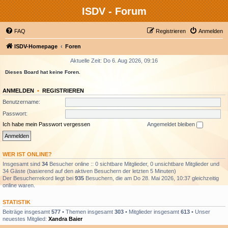
ISDV - Forum
FAQ
Registrieren
Anmelden
ISDV-Homepage
Foren
Aktuelle Zeit: Do 6. Aug 2026, 09:16
Dieses Board hat keine Foren.
ANMELDEN
•
REGISTRIEREN
Benutzername:
Passwort:
Ich habe mein Passwort vergessen
Angemeldet bleiben
WER IST ONLINE?
Insgesamt sind
34
Besucher online :: 0 sichtbare Mitglieder, 0 unsichtbare Mitglieder und
34 Gäste (basierend auf den aktiven Besuchern der letzten 5 Minuten)
Der Besucherrekord liegt bei
935
Besuchern, die am Do 28. Mai 2026, 10:37 gleichzeitig
online waren.
STATISTIK
Beiträge insgesamt
577
• Themen insgesamt
303
• Mitglieder insgesamt
613
• Unser
neuestes Mitglied:
Xandra Baier