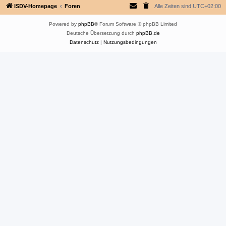
ISDV-Homepage
Foren
Alle Zeiten sind
UTC+02:00
Powered by
phpBB
® Forum Software © phpBB Limited
Deutsche Übersetzung durch
phpBB.de
Datenschutz
|
Nutzungsbedingungen