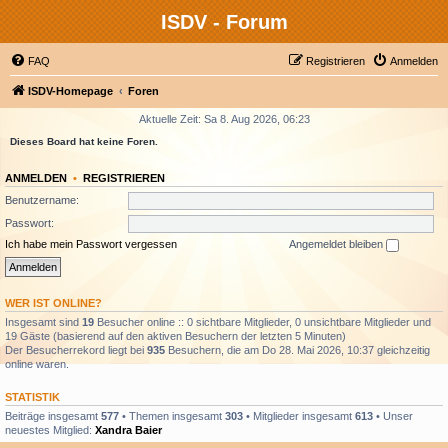
ISDV - Forum
FAQ
Registrieren
Anmelden
ISDV-Homepage
Foren
Aktuelle Zeit: Sa 8. Aug 2026, 06:23
Dieses Board hat keine Foren.
ANMELDEN
•
REGISTRIEREN
Benutzername:
Passwort:
Ich habe mein Passwort vergessen
Angemeldet bleiben
WER IST ONLINE?
Insgesamt sind
19
Besucher online :: 0 sichtbare Mitglieder, 0 unsichtbare Mitglieder und
19 Gäste (basierend auf den aktiven Besuchern der letzten 5 Minuten)
Der Besucherrekord liegt bei
935
Besuchern, die am Do 28. Mai 2026, 10:37 gleichzeitig
online waren.
STATISTIK
Beiträge insgesamt
577
• Themen insgesamt
303
• Mitglieder insgesamt
613
• Unser
neuestes Mitglied:
Xandra Baier