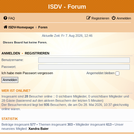
ISDV - Forum
FAQ
Registrieren
Anmelden
ISDV-Homepage
Foren
Aktuelle Zeit: Fr 7. Aug 2026, 12:46
Dieses Board hat keine Foren.
ANMELDEN
•
REGISTRIEREN
Benutzername:
Passwort:
Ich habe mein Passwort vergessen
Angemeldet bleiben
WER IST ONLINE?
Insgesamt sind
28
Besucher online :: 0 sichtbare Mitglieder, 0 unsichtbare Mitglieder und
28 Gäste (basierend auf den aktiven Besuchern der letzten 5 Minuten)
Der Besucherrekord liegt bei
935
Besuchern, die am Do 28. Mai 2026, 10:37 gleichzeitig
online waren.
STATISTIK
Beiträge insgesamt
577
• Themen insgesamt
303
• Mitglieder insgesamt
613
• Unser
neuestes Mitglied:
Xandra Baier