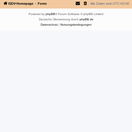
ISDV-Homepage
Foren
Alle Zeiten sind
UTC+02:00
Powered by
phpBB
® Forum Software © phpBB Limited
Deutsche Übersetzung durch
phpBB.de
Datenschutz
|
Nutzungsbedingungen