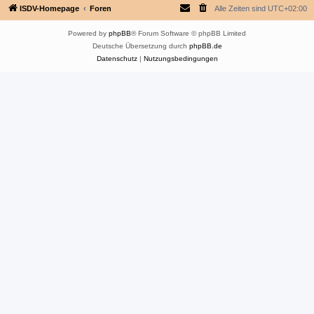
ISDV-Homepage
Foren
Alle Zeiten sind
UTC+02:00
Powered by
phpBB
® Forum Software © phpBB Limited
Deutsche Übersetzung durch
phpBB.de
Datenschutz
|
Nutzungsbedingungen