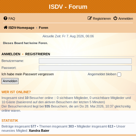
ISDV - Forum
FAQ
Registrieren
Anmelden
ISDV-Homepage
Foren
Aktuelle Zeit: Fr 7. Aug 2026, 06:06
Dieses Board hat keine Foren.
ANMELDEN
•
REGISTRIEREN
Benutzername:
Passwort:
Ich habe mein Passwort vergessen
Angemeldet bleiben
WER IST ONLINE?
Insgesamt sind
10
Besucher online :: 0 sichtbare Mitglieder, 0 unsichtbare Mitglieder und
10 Gäste (basierend auf den aktiven Besuchern der letzten 5 Minuten)
Der Besucherrekord liegt bei
935
Besuchern, die am Do 28. Mai 2026, 10:37 gleichzeitig
online waren.
STATISTIK
Beiträge insgesamt
577
• Themen insgesamt
303
• Mitglieder insgesamt
613
• Unser
neuestes Mitglied:
Xandra Baier