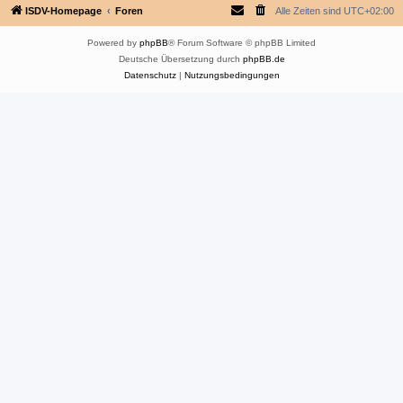
ISDV-Homepage
Foren
Alle Zeiten sind
UTC+02:00
Powered by
phpBB
® Forum Software © phpBB Limited
Deutsche Übersetzung durch
phpBB.de
Datenschutz
|
Nutzungsbedingungen