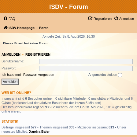
ISDV - Forum
FAQ
Registrieren
Anmelden
ISDV-Homepage
Foren
Aktuelle Zeit: Sa 8. Aug 2026, 16:30
Dieses Board hat keine Foren.
ANMELDEN
•
REGISTRIEREN
Benutzername:
Passwort:
Ich habe mein Passwort vergessen
Angemeldet bleiben
WER IST ONLINE?
Insgesamt sind
6
Besucher online :: 0 sichtbare Mitglieder, 0 unsichtbare Mitglieder und 6
Gäste (basierend auf den aktiven Besuchern der letzten 5 Minuten)
Der Besucherrekord liegt bei
935
Besuchern, die am Do 28. Mai 2026, 10:37 gleichzeitig
online waren.
STATISTIK
Beiträge insgesamt
577
• Themen insgesamt
303
• Mitglieder insgesamt
613
• Unser
neuestes Mitglied:
Xandra Baier