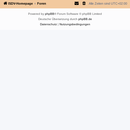
ISDV-Homepage
Foren
Alle Zeiten sind
UTC+02:00
Powered by
phpBB
® Forum Software © phpBB Limited
Deutsche Übersetzung durch
phpBB.de
Datenschutz
|
Nutzungsbedingungen