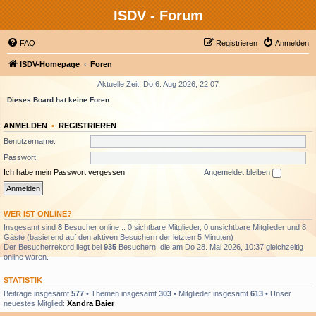
ISDV - Forum
FAQ
Registrieren
Anmelden
ISDV-Homepage
Foren
Aktuelle Zeit: Do 6. Aug 2026, 22:07
Dieses Board hat keine Foren.
ANMELDEN
•
REGISTRIEREN
Benutzername:
Passwort:
Ich habe mein Passwort vergessen
Angemeldet bleiben
WER IST ONLINE?
Insgesamt sind
8
Besucher online :: 0 sichtbare Mitglieder, 0 unsichtbare Mitglieder und 8
Gäste (basierend auf den aktiven Besuchern der letzten 5 Minuten)
Der Besucherrekord liegt bei
935
Besuchern, die am Do 28. Mai 2026, 10:37 gleichzeitig
online waren.
STATISTIK
Beiträge insgesamt
577
• Themen insgesamt
303
• Mitglieder insgesamt
613
• Unser
neuestes Mitglied:
Xandra Baier