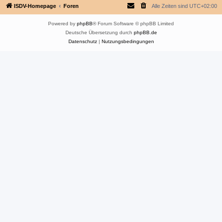
ISDV-Homepage
Foren
Alle Zeiten sind
UTC+02:00
Powered by
phpBB
® Forum Software © phpBB Limited
Deutsche Übersetzung durch
phpBB.de
Datenschutz
|
Nutzungsbedingungen