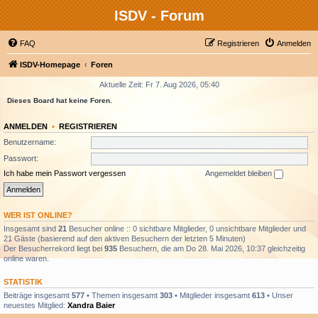
ISDV - Forum
FAQ
Registrieren
Anmelden
ISDV-Homepage
Foren
Aktuelle Zeit: Fr 7. Aug 2026, 05:40
Dieses Board hat keine Foren.
ANMELDEN
•
REGISTRIEREN
Benutzername:
Passwort:
Ich habe mein Passwort vergessen
Angemeldet bleiben
WER IST ONLINE?
Insgesamt sind
21
Besucher online :: 0 sichtbare Mitglieder, 0 unsichtbare Mitglieder und
21 Gäste (basierend auf den aktiven Besuchern der letzten 5 Minuten)
Der Besucherrekord liegt bei
935
Besuchern, die am Do 28. Mai 2026, 10:37 gleichzeitig
online waren.
STATISTIK
Beiträge insgesamt
577
• Themen insgesamt
303
• Mitglieder insgesamt
613
• Unser
neuestes Mitglied:
Xandra Baier